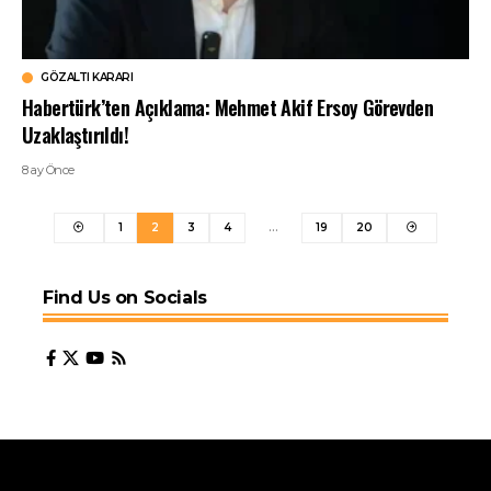
GÖZALTI KARARI
Habertürk’ten Açıklama: Mehmet Akif Ersoy Görevden
Uzaklaştırıldı!
8 ay Önce
1
2
3
4
…
19
20
Find Us on Socials