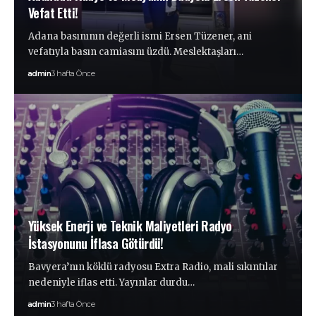
Vefat Etti!
Adana basınının değerli ismi Ersen Tüzener, ani
vefatıyla basın camiasını üzdü. Meslektaşları…
admin
3 hafta Önce
Yüksek Enerji ve Teknik Maliyetleri Radyo
İstasyonunu İflasa Götürdü!
Bavyera’nın köklü radyosu Extra Radio, mali sıkıntılar
nedeniyle iflas etti. Yayınlar durdu…
admin
3 hafta Önce