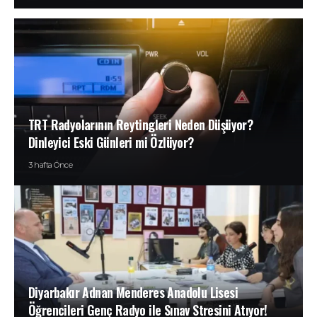
TRT Radyolarının Reytingleri Neden Düşüyor?
Dinleyici Eski Günleri mi Özlüyor?
3 hafta Önce
Diyarbakır Adnan Menderes Anadolu Lisesi
Öğrencileri Genç Radyo ile Sınav Stresini Atıyor!