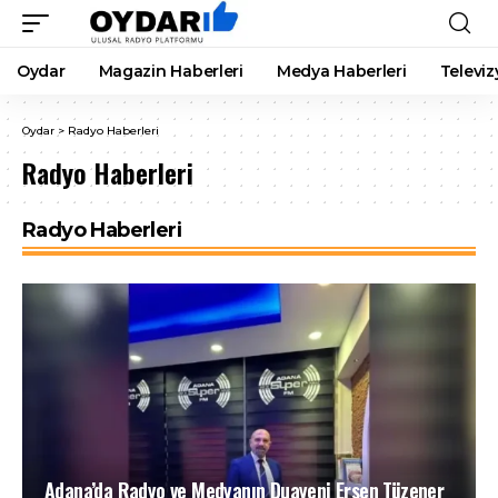
Oydar
Magazin Haberleri
Medya Haberleri
Televiz
Oydar
>
Radyo Haberleri
Radyo Haberleri
Radyo Haberleri
Adana’da Radyo ve Medyanın Duayeni Ersen Tüzener