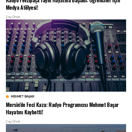
Radyo Fevzipaşa Yayın Hayatına Başladı: Öğrenciler İçin
Medya Atölyesi!
2 ay Önce
MEHMET BAŞAR
Mersin’de Feci Kaza: Radyo Programcısı Mehmet Başar
Hayatını Kaybetti!
2 ay Önce