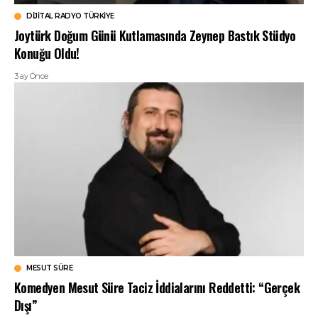
DIJITAL RADYO TÜRKIYE
Joytürk Doğum Günü Kutlamasında Zeynep Bastık Stüdyo
Konuğu Oldu!
3 ay Önce
MESUT SÜRE
Komedyen Mesut Süre Taciz İddialarını Reddetti: “Gerçek
Dışı”