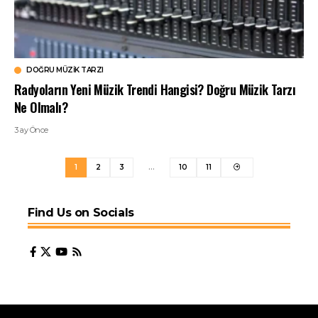
DOĞRU MÜZIK TARZI
Radyoların Yeni Müzik Trendi Hangisi? Doğru Müzik Tarzı
Ne Olmalı?
3 ay Önce
1
2
3
…
10
11
Find Us on Socials