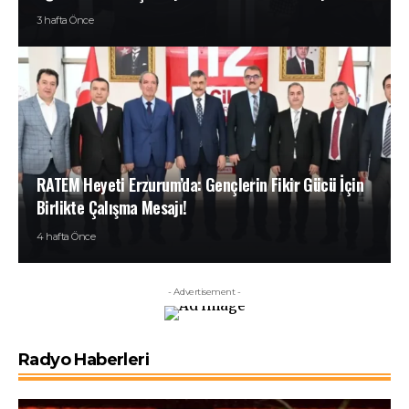
3 hafta Önce
RATEM Heyeti Erzurum’da: Gençlerin Fikir Gücü İçin
Birlikte Çalışma Mesajı!
4 hafta Önce
- Advertisement -
Radyo Haberleri