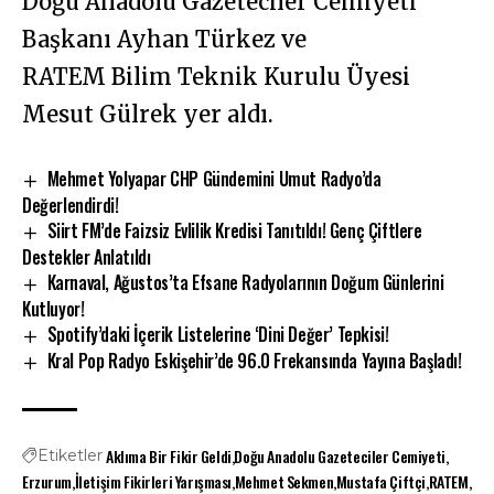
Doğu Anadolu Gazeteciler Cemiyeti
Başkanı Ayhan Türkez ve
RATEM Bilim Teknik Kurulu Üyesi
Mesut Gülrek yer aldı.
Mehmet Yolyapar CHP Gündemini Umut Radyo’da
Değerlendirdi!
Siirt FM’de Faizsiz Evlilik Kredisi Tanıtıldı! Genç Çiftlere
Destekler Anlatıldı
Karnaval, Ağustos’ta Efsane Radyolarının Doğum Günlerini
Kutluyor!
Spotify’daki İçerik Listelerine ‘Dini Değer’ Tepkisi!
Kral Pop Radyo Eskişehir’de 96.0 Frekansında Yayına Başladı!
Aklıma Bir Fikir Geldi
Doğu Anadolu Gazeteciler Cemiyeti
Etiketler
Erzurum
İletişim Fikirleri Yarışması
Mehmet Sekmen
Mustafa Çiftçi
RATEM