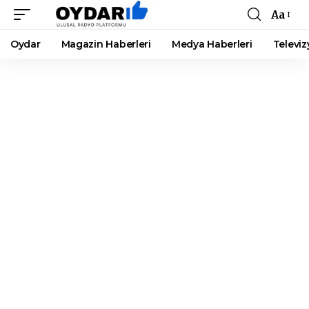
Aa
Font
Resizer
Oydar
Magazin Haberleri
Medya Haberleri
Televiz