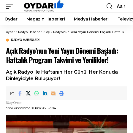
Aa
Font
Resizer
Oydar
Magazin Haberleri
Medya Haberleri
Televiz
Oydar
>
Radyo Haberleri
>
Açık Radyo’nun Yeni Yayın Dönemi Başladı: Haftalık Program Takvimi ve Yenilikler!
RADYO HABERLERI
Açık Radyo’nun Yeni Yayın Dönemi Başladı:
Haftalık Program Takvimi ve Yenilikler!
Açık Radyo ile Haftanın Her Günü, Her Konuda
Dinleyiciyle Buluşuyor!
10 ay Önce
Son Güncelleme 9 Ekim 2025 21:04