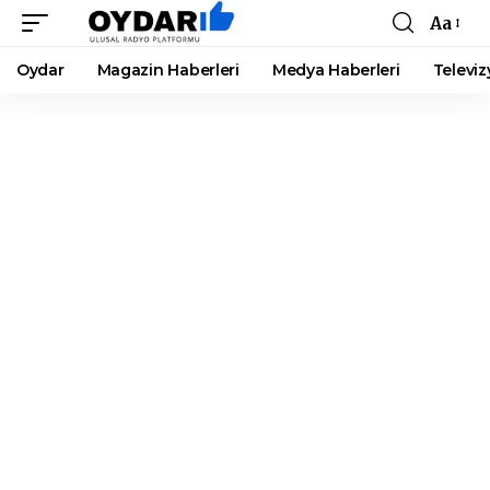
Aa
Font
Resizer
Oydar
Magazin Haberleri
Medya Haberleri
Televiz