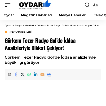
Aa
Font
Resizer
Oydar
Magazin Haberleri
Medya Haberleri
Televiz
Oydar
>
Radyo Haberleri
>
Görkem Tezer Radyo Gol’de İddaa Analizleriyle Dikkat Çekiyor!
RADYO HABERLERI
Görkem Tezer Radyo Gol’de İddaa
Analizleriyle Dikkat Çekiyor!
Görkem Tezer Radyo Gol'de İddaa analizleriyle
büyük ilgi görüyor.