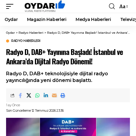
Aa
Font
Resizer
Oydar
Magazin Haberleri
Medya Haberleri
Televiz
Oydar
>
Radyo Haberleri
>
Radyo D, DAB+ Yayınına Başladı! İstanbul ve Ankara’da Dijital Radyo Dönemi!
RADYO HABERLERI
Radyo D, DAB+ Yayınına Başladı! İstanbul ve
Ankara’da Dijital Radyo Dönemi!
Radyo D, DAB+ teknolojisiyle dijital radyo
yayıncılığında yeni dönemi başlattı.
1 ay Önce
Son Güncelleme 12 Temmuz 2026 23:36