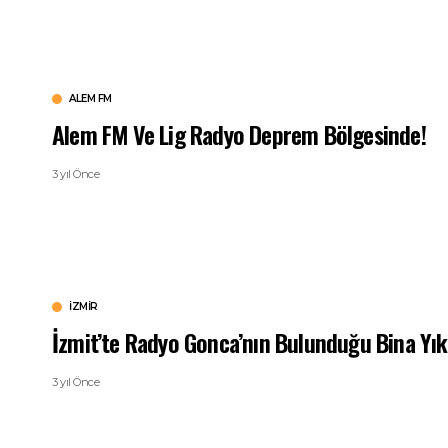
ALEM FM
Alem FM Ve Lig Radyo Deprem Bölgesinde!
3 yıl Önce
İZMIR
İzmit’te Radyo Gonca’nın Bulunduğu Bina Yıkı
3 yıl Önce