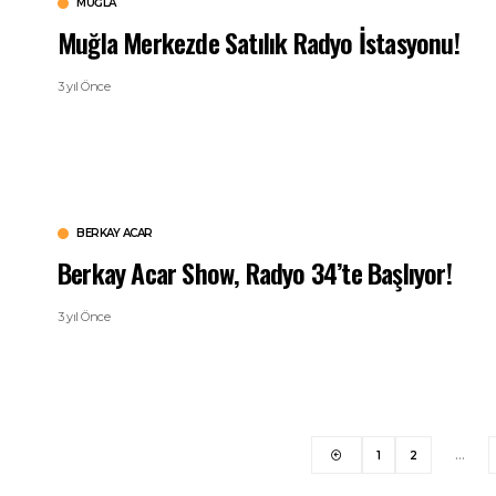
MUĞLA
Muğla Merkezde Satılık Radyo İstasyonu!
3 yıl Önce
BERKAY ACAR
Berkay Acar Show, Radyo 34’te Başlıyor!
3 yıl Önce
1
2
…