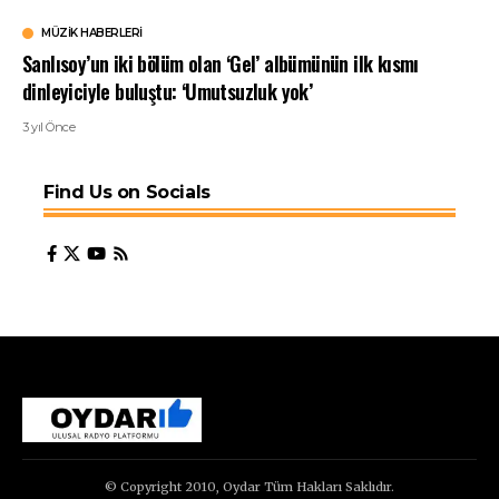
MÜZIK HABERLERI
Sanlısoy’un iki bölüm olan ‘Gel’ albümünün ilk kısmı
dinleyiciyle buluştu: ‘Umutsuzluk yok’
3 yıl Önce
Find Us on Socials
© Copyright 2010, Oydar Tüm Hakları Saklıdır.