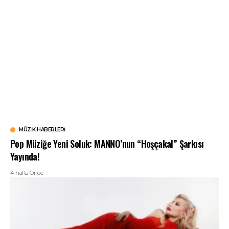
MÜZIK HABERLERI
Pop Müziğe Yeni Soluk: MANNO’nun “Hoşçakal” Şarkısı
Yayında!
4 hafta Önce