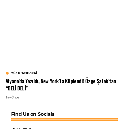
MÜZIK HABERLERI
Viyana’da Yazıldı, New York’ta Kliplendi! Özge Şafak’tan
“DELİ DELİ”
1 ay Önce
Find Us on Socials