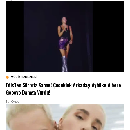
MÜZIK HABERLERI
Edis’ten Sürpriz Sahne! Çocukluk Arkadaşı Aybüke Albere
Geceye Damga Vurdu!
1 yıl Önce