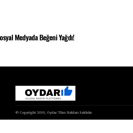
Sosyal Medyada Beğeni Yağdı!
© Copyright 2010, Oydar Tüm Hakları Saklıdır.