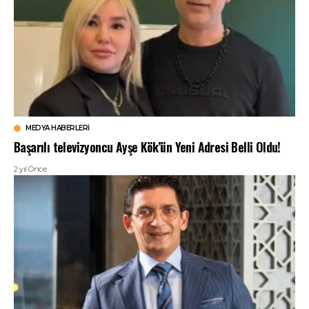
MEDYA HABERLERI
Başarılı televizyoncu Ayşe Kök’ün Yeni Adresi Belli Oldu!
2 yıl Önce