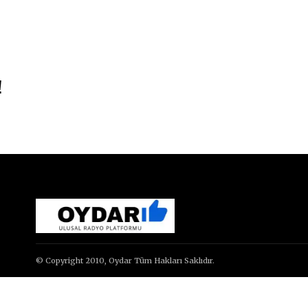
!
© Copyright 2010, Oydar Tüm Hakları Saklıdır.