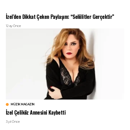
İzel’den Dikkat Çeken Paylaşım: “Selülitler Gerçektir”
12 ay Önce
MÜZIK MAGAZIN
İzel Çeliköz Annesini Kaybetti
3 yıl Önce