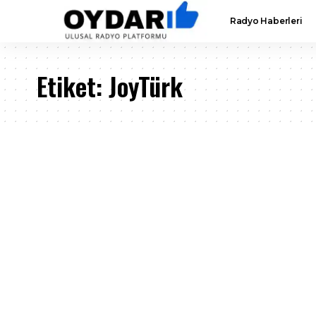
Radyo Haberleri
Etiket:
JoyTürk