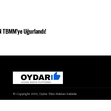
N TBMM’ye Uğurlandı!
© Copyright 2010, Oydar Tüm Hakları Saklıdır.