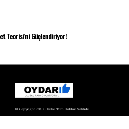
et Teorisi’ni Güçlendiriyor!
© Copyright 2010, Oydar Tüm Hakları Saklıdır.