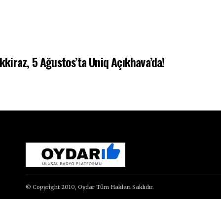
iraz, 5 Ağustos’ta Uniq Açıkhava’da!
© Copyright 2010, Oydar Tüm Hakları Saklıdır.