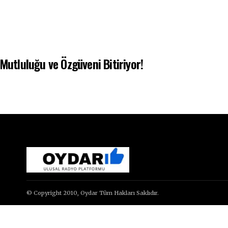
 Mutluluğu ve Özgüveni Bitiriyor!
© Copyright 2010, Oydar Tüm Hakları Saklıdır.