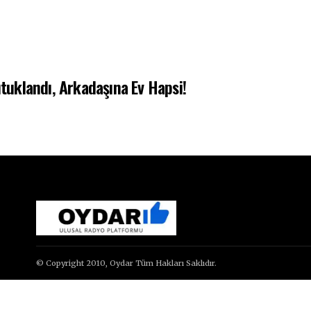
utuklandı, Arkadaşına Ev Hapsi!
© Copyright 2010, Oydar Tüm Hakları Saklıdır.