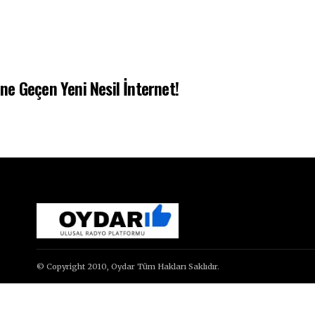
ine Geçen Yeni Nesil İnternet!
© Copyright 2010, Oydar Tüm Hakları Saklıdır.