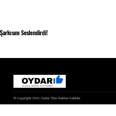
arkısını Seslendirdi!
© Copyright 2010, Oydar Tüm Hakları Saklıdır.