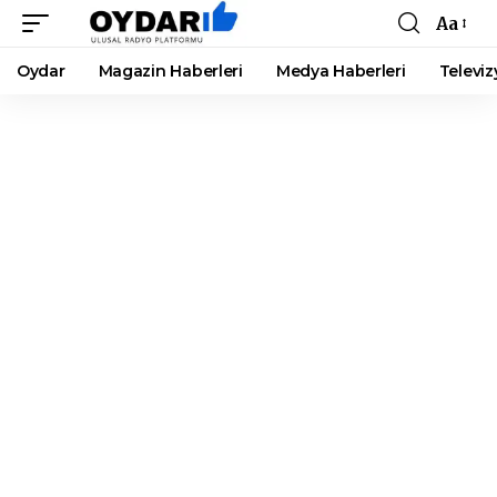
Aa
Font
Resizer
Oydar
Magazin Haberleri
Medya Haberleri
Televiz