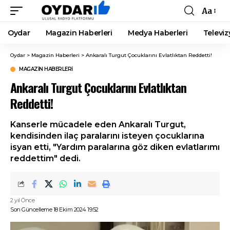
Aa
Font
Resizer
Oydar
Magazin Haberleri
Medya Haberleri
Televiz
Oydar
>
Magazin Haberleri
>
Ankaralı Turgut Çocuklarını Evlatlıktan Reddetti!
MAGAZIN HABERLERI
Ankaralı Turgut Çocuklarını Evlatlıktan
Reddetti!
Kanserle mücadele eden Ankaralı Turgut,
kendisinden ilaç paralarını isteyen çocuklarına
isyan etti, "Yardım paralarına göz diken evlatlarımı
reddettim" dedi.
2 yıl Önce
Son Güncelleme 18 Ekim 2024 19:52