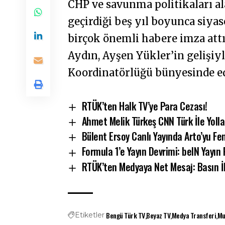
CHP ve savunma politikaları al
geçirdiği beş yıl boyunca siya
birçok önemli habere imza attı
Aydın, Ayşen Yükler’in gelişi
Koordinatörlüğü bünyesinde ed
RTÜK’ten Halk TV’ye Para Cezası!
Ahmet Melik Türkeş CNN Türk İle Yollar
Bülent Ersoy Canlı Yayında Arto’yu Fe
Formula 1’e Yayın Devrimi: beIN Yayın
RTÜK’ten Medyaya Net Mesaj: Basın İ
Bengü Türk TV
Beyaz TV
Medya Transferi
Mu
Etiketler