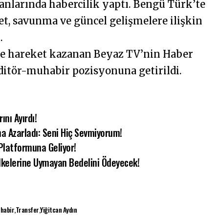
anlarında habercilik yaptı. Bengü Türk’te
set, savunma ve güncel gelişmelere ilişkin
.
yle hareket kazanan Beyaz TV’nin Haber
itör-muhabir pozisyonuna getirildi.
ını Ayırdı!
na Azarladı: Seni Hiç Sevmiyorum!
 Platformuna Geliyor!
lkelerine Uymayan Bedelini Ödeyecek!
habir
Transfer
Yiğitcan Aydın