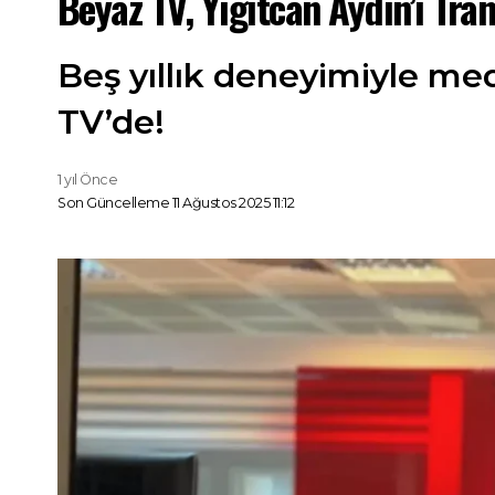
Beyaz TV, Yiğitcan Aydın’ı Tran
Beş yıllık deneyimiyle med
TV’de!
1 yıl Önce
Son Güncelleme 11 Ağustos 2025 11:12