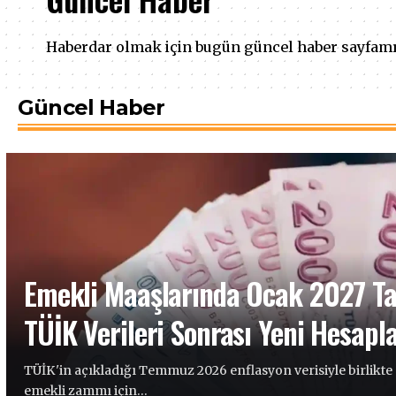
Haberdar olmak için bugün güncel haber sayfamız
Güncel Haber
Emekli Maaşlarında Ocak 2027 Ta
TÜİK Verileri Sonrası Yeni Hesapl
TÜİK'in açıkladığı Temmuz 2026 enflasyon verisiyle birlikte
emekli zammı için…