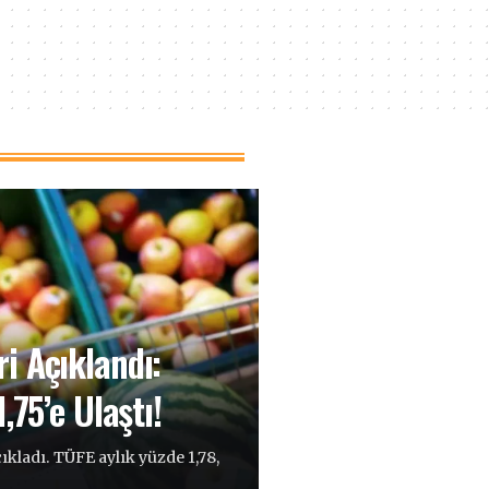
i Açıklandı:
,75’e Ulaştı!
kladı. TÜFE aylık yüzde 1,78,