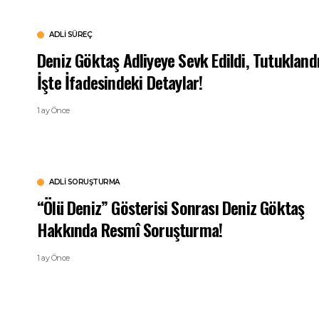
ADLI SÜREÇ
Deniz Göktaş Adliyeye Sevk Edildi, Tutuklandı
İşte İfadesindeki Detaylar!
1 ay Önce
ADLI SORUŞTURMA
“Ölü Deniz” Gösterisi Sonrası Deniz Göktaş
Hakkında Resmî Soruşturma!
1 ay Önce