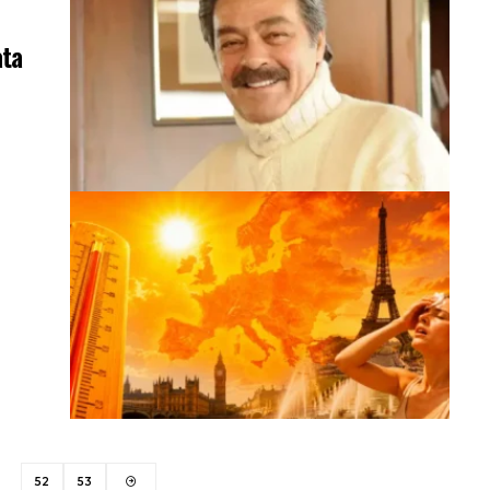
ata
52
53