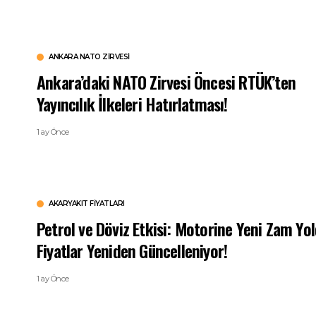
ANKARA NATO ZIRVESI
Ankara’daki NATO Zirvesi Öncesi RTÜK’ten
Yayıncılık İlkeleri Hatırlatması!
1 ay Önce
AKARYAKIT FIYATLARI
Petrol ve Döviz Etkisi: Motorine Yeni Zam Yol
Fiyatlar Yeniden Güncelleniyor!
1 ay Önce