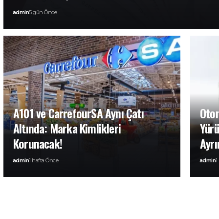
admin
5 gün Önce
A101 ve CarrefourSA Aynı Çatı
Otom
Altında: Marka Kimlikleri
Yürü
Korunacak!
Ayrın
admin
1 hafta Önce
admin
1