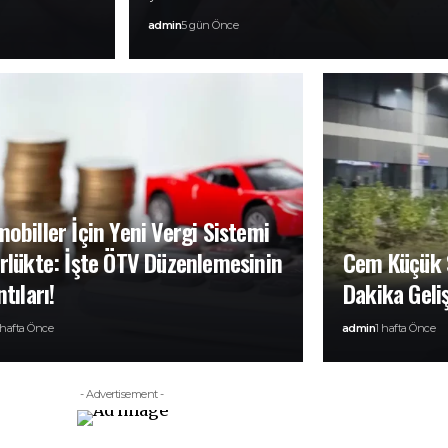
admin
5 gün Önce
obiller İçin Yeni Vergi Sistemi
rlükte: İşte ÖTV Düzenlemesinin
Cem Küçük 
tıları!
Dakika Geli
 hafta Önce
admin
1 hafta Önce
- Advertisement -