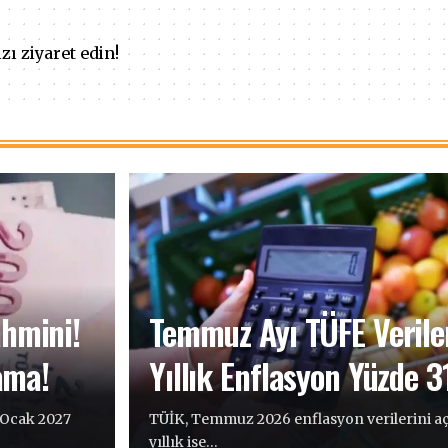
ı ziyaret edin!
hmini!
Temmuz Ayı TÜFE Veriler
ama!
Yıllık Enflasyon Yüzde 31
 Ocak 2027
TÜİK, Temmuz 2026 enflasyon verilerini açı
yıllık ise…