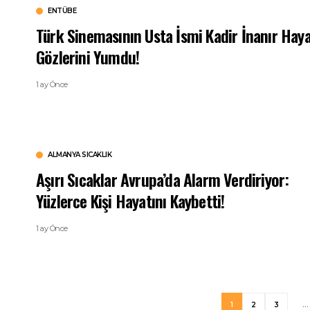
ENTÜBE
Türk Sinemasının Usta İsmi Kadir İnanır Hay
Gözlerini Yumdu!
1 ay Önce
ALMANYA SICAKLIK
Aşırı Sıcaklar Avrupa’da Alarm Verdiriyor:
Yüzlerce Kişi Hayatını Kaybetti!
1 ay Önce
1
2
3
…