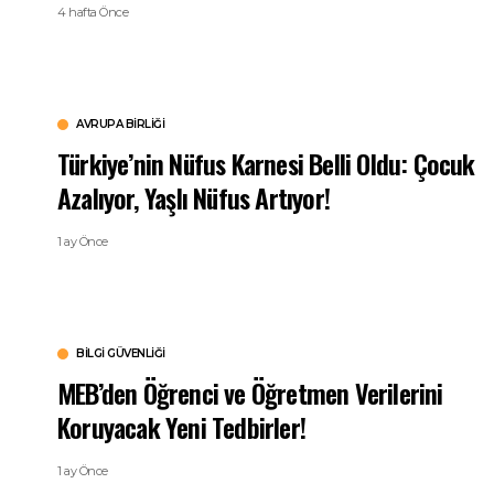
4 hafta Önce
AVRUPA BIRLIĞI
Türkiye’nin Nüfus Karnesi Belli Oldu: Çocuk
Azalıyor, Yaşlı Nüfus Artıyor!
1 ay Önce
BILGI GÜVENLIĞI
MEB’den Öğrenci ve Öğretmen Verilerini
Koruyacak Yeni Tedbirler!
1 ay Önce