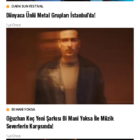
DARK SUN FESTIVAL
Dünyaca Ünlü Metal Grupları İstanbul’da!
1 yıl Önce
BI MANI YOKSA
Oğuzhan Koç Yeni Şarkısı Bi Mani Yoksa İle Müzik
Severlerin Karşısında!
1 yıl Önce