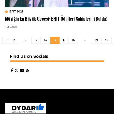
BRIT 2025
Müziğin En Büyük Gecesi: BRIT Ödülleri Sahiplerini Buldu!
1 yıl Önce
1
2
…
12
13
14
15
16
…
29
30
Find Us on Socials