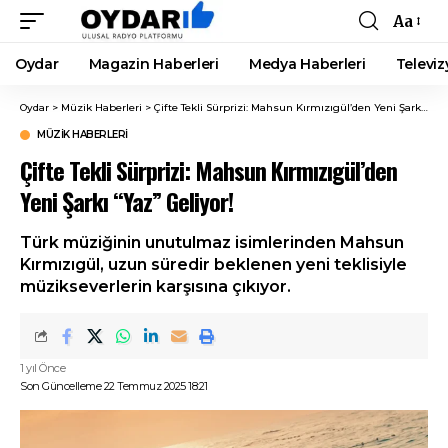
Aa
Font
Resizer
Oydar
Magazin Haberleri
Medya Haberleri
Televiz
Oydar
>
Müzik Haberleri
>
Çifte Tekli Sürprizi: Mahsun Kırmızıgül’den Yeni Şarkı “Yaz” Geliyor!
MÜZIK HABERLERI
Çifte Tekli Sürprizi: Mahsun Kırmızıgül’den
Yeni Şarkı “Yaz” Geliyor!
Türk müziğinin unutulmaz isimlerinden Mahsun
Kırmızıgül, uzun süredir beklenen yeni teklisiyle
müzikseverlerin karşısına çıkıyor.
1 yıl Önce
Son Güncelleme 22 Temmuz 2025 18:21