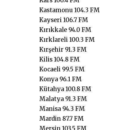
Kars 100.4 FM
Kastamonu 104.3 FM
Kayseri 106.7 FM
Kırıkkale 94.0 FM
Kırklareli 100.3 FM
Kırşehir 91.3 FM
Kilis 104.8 FM
Kocaeli 99.5 FM
Konya 96.1 FM
Kütahya 100.8 FM
Malatya 91.3 FM
Manisa 94.3 FM
Mardin 87.7 FM
Mersin 103.5 FM