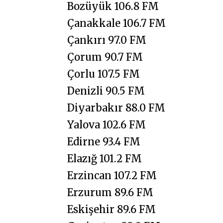
Bozüyük 106.8 FM
Çanakkale 106.7 FM
Çankırı 97.0 FM
Çorum 90.7 FM
Çorlu 107.5 FM
Denizli 90.5 FM
Diyarbakır 88.0 FM
Yalova 102.6 FM
Edirne 93.4 FM
Elazığ 101.2 FM
Erzincan 107.2 FM
Erzurum 89.6 FM
Eskişehir 89.6 FM