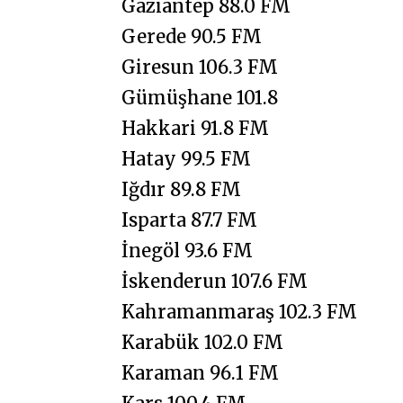
Gaziantep 88.0 FM
Gerede 90.5 FM
Giresun 106.3 FM
Gümüşhane 101.8
Hakkari 91.8 FM
Hatay 99.5 FM
Iğdır 89.8 FM
Isparta 87.7 FM
İnegöl 93.6 FM
İskenderun 107.6 FM
Kahramanmaraş 102.3 FM
Karabük 102.0 FM
Karaman 96.1 FM