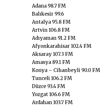
Adana 98.7 FM
Balıkesir 99.6
Antalya 95.8 FM
Artvin 106.8 FM
Adıyaman 91.2 FM
Afyonkarahisar 102.4 FM
Aksaray 107.3 FM
Amasya 89.1 FM
Konya – Cihanbeyli 90.0 FM
Tunceli 106.2 FM
Düzce 93.4 FM
Yozgat 106.6 FM
Ardahan 103.7 FM