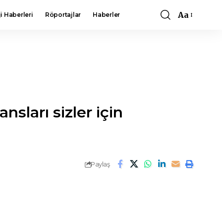
Aa
i Haberleri
Röportajlar
Haberler
Font
Resizer
sları sizler için
Paylaş