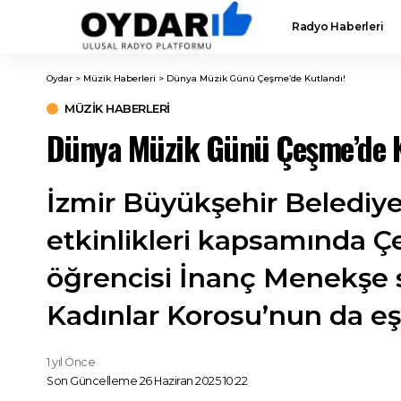
Radyo Haberleri
Oydar
>
Müzik Haberleri
>
Dünya Müzik Günü Çeşme’de Kutlandı!
MÜZIK HABERLERI
Dünya Müzik Günü Çeşme’de K
İzmir Büyükşehir Belediye
etkinlikleri kapsamında 
öğrencisi İnanç Menekşe s
Kadınlar Korosu’nun da eşl
1 yıl Önce
Son Güncelleme 26 Haziran 2025 10:22