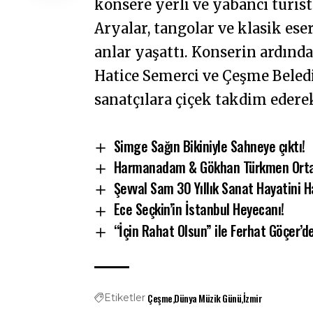
konsere yerli ve yabancı turist
Aryalar, tangolar ve klasik es
anlar yaşattı. Konserin ardınd
Hatice Semerci ve Çeşme Beled
sanatçılara çiçek takdim edere
Simge Sağın Bikiniyle Sahneye çıktı!
Harmanadam & Gökhan Türkmen Ortak
Şevval Sam 30 Yıllık Sanat Hayatini H
Ece Seçkin’in İstanbul Heyecanı!
“İçin Rahat Olsun” ile Ferhat Göçer’de
Çeşme
Dünya Müzik Günü
İzmir
Etiketler