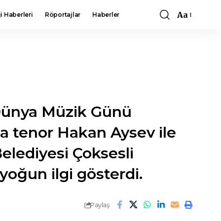
Aa
i Haberleri
Röportajlar
Haberler
Font
Resizer
n Dünya Müzik Günü
 tenor Hakan Aysev ile
elediyesi Çoksesli
yoğun ilgi gösterdi.
Paylaş