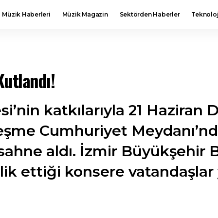
Müzik Haberleri
Müzik Magazin
Sektörden Haberler
Teknoloj
utlandı!
si’nin katkılarıyla 21 Hazira
Çeşme Cumhuriyet Meydanı’nda
ahne aldı. İzmir Büyükşehir B
ik ettiği konsere vatandaşlar 