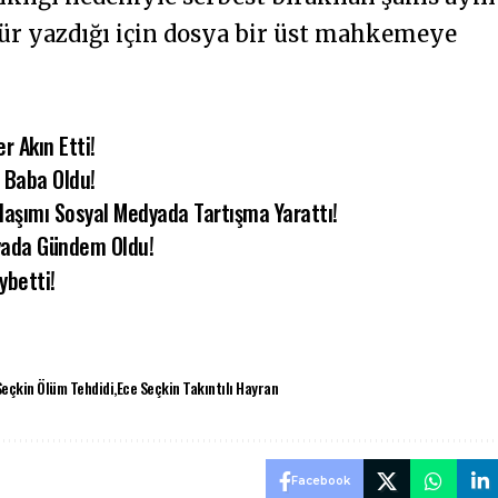
für yazdığı için dosya bir üst mahkemeye
r Akın Etti!
z Baba Oldu!
laşımı Sosyal Medyada Tartışma Yarattı!
dyada Gündem Oldu!
ybetti!
Seçkin Ölüm Tehdidi
Ece Seçkin Takıntılı Hayran
Facebook