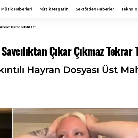
Müzik Haberleri
Müzik Magazin
Sektörden Haberler
Teknoloj
ıkmaz Tekrar Tehdit Etti!
ı Savcılıktan Çıkar Çıkmaz Tekrar T
kıntılı Hayran Dosyası Üst M