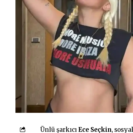
Ünlü şarkıcı
Ece Seçkin
, sosy