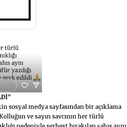
Dİ”
kin sosyal medya sayfasından bir açıklama
“Kolluğun ve sayın savcının her türlü
lığı nedeniyle serbest bırakılan şahıs aynı