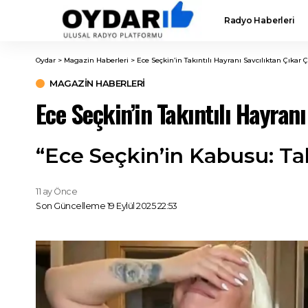
Radyo Haberleri
Oydar
>
Magazin Haberleri
>
Ece Seçkin’in Takıntılı Hayranı Savcılıktan Çıkar Ç
MAGAZIN HABERLERI
Ece Seçkin’in Takıntılı Hayran
“Ece Seçkin’in Kabusu: Ta
11 ay Önce
Son Güncelleme 19 Eylül 2025 22:53