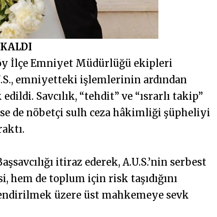
 KALDI
köy İlçe Emniyet Müdürlüğü ekipleri
U.S., emniyetteki işlemlerinin ardından
dildi. Savcılık, “tehdit” ve “ısrarlı takip”
se de nöbetçi sulh ceza hâkimliği şüpheliyi
raktı.
savcılığı itiraz ederek, A.U.S.’nin serbest
i, hem de toplum için risk taşıdığını
rlendirilmek üzere üst mahkemeye sevk