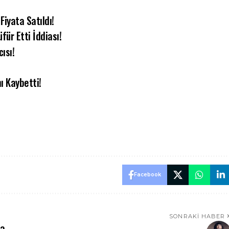
Fiyata Satıldı!
ür Etti İddiası!
ısı!
ı Kaybetti!
Facebook
SONRAKI HABER
va