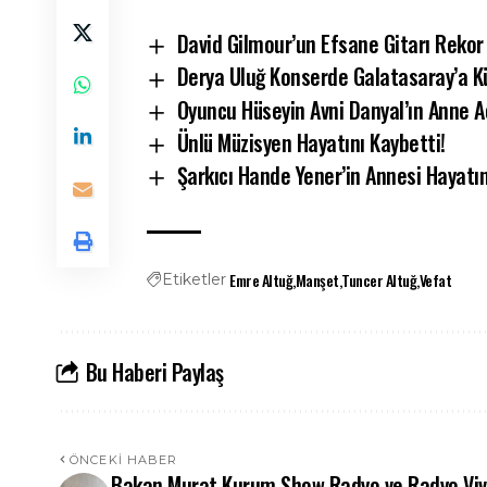
David Gilmour’un Efsane Gitarı Rekor 
Derya Uluğ Konserde Galatasaray’a Küf
Oyuncu Hüseyin Avni Danyal’ın Anne Ac
Ünlü Müzisyen Hayatını Kaybetti!
Şarkıcı Hande Yener’in Annesi Hayatın
Emre Altuğ
Manşet
Tuncer Altuğ
Vefat
Etiketler
Bu Haberi Paylaş
ÖNCEKI HABER
Bakan Murat Kurum Show Radyo ve Radyo Vi