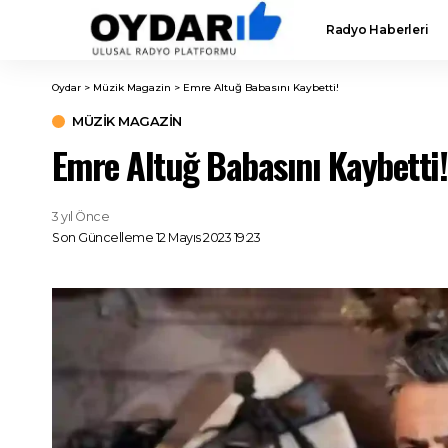
Radyo Haberleri
Oydar
>
Müzik Magazin
>
Emre Altuğ Babasını Kaybetti!
MÜZIK MAGAZIN
Emre Altuğ Babasını Kaybetti!
3 yıl Önce
Son Güncelleme 12 Mayıs 2023 19:23