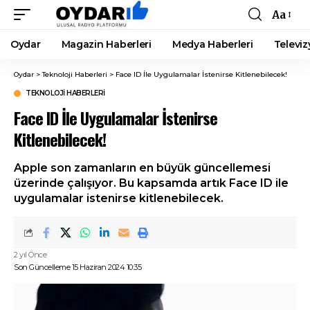
Aa
Font
Resizer
Oydar
Magazin Haberleri
Medya Haberleri
Televiz
Oydar
>
Teknoloji Haberleri
>
Face ID İle Uygulamalar İstenirse Kitlenebilecek!
TEKNOLOJI HABERLERI
Face ID İle Uygulamalar İstenirse
Kitlenebilecek!
Apple son zamanların en büyük güncellemesi
üzerinde çalışıyor. Bu kapsamda artık Face ID ile
uygulamalar istenirse kitlenebilecek.
2 yıl Önce
Son Güncelleme 15 Haziran 2024 10:35