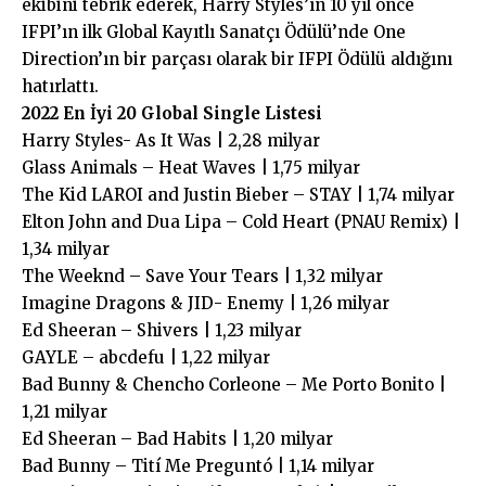
ekibini tebrik ederek, Harry Styles’ın 10 yıl önce
IFPI’ın ilk Global Kayıtlı Sanatçı Ödülü’nde One
Direction’ın bir parçası olarak bir IFPI Ödülü aldığını
hatırlattı.
2022 En İyi 20 Global Single Listesi
Harry Styles- As It Was | 2,28 milyar
Glass Animals – Heat Waves | 1,75 milyar
The Kid LAROI and Justin Bieber – STAY | 1,74 milyar
Elton John and Dua Lipa – Cold Heart (PNAU Remix) |
1,34 milyar
The Weeknd – Save Your Tears | 1,32 milyar
Imagine Dragons & JID- Enemy | 1,26 milyar
Ed Sheeran – Shivers | 1,23 milyar
GAYLE – abcdefu | 1,22 milyar
Bad Bunny & Chencho Corleone – Me Porto Bonito |
1,21 milyar
Ed Sheeran – Bad Habits | 1,20 milyar
Bad Bunny – Tití Me Preguntó | 1,14 milyar