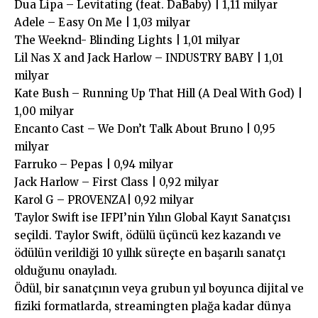
Dua Lipa – Levitating (feat. DaBaby) | 1,11 milyar
Adele – Easy On Me | 1,03 milyar
The Weeknd- Blinding Lights | 1,01 milyar
Lil Nas X and Jack Harlow – INDUSTRY BABY | 1,01
milyar
Kate Bush – Running Up That Hill (A Deal With God) |
1,00 milyar
Encanto Cast – We Don’t Talk About Bruno | 0,95
milyar
Farruko – Pepas | 0,94 milyar
Jack Harlow – First Class | 0,92 milyar
Karol G – PROVENZA| 0,92 milyar
Taylor Swift ise IFPI’nin Yılın Global Kayıt Sanatçısı
seçildi. Taylor Swift, ödülü üçüncü kez kazandı ve
ödülün verildiği 10 yıllık süreçte en başarılı sanatçı
olduğunu onayladı.
Ödül, bir sanatçının veya grubun yıl boyunca dijital ve
fiziki formatlarda, streamingten plağa kadar dünya