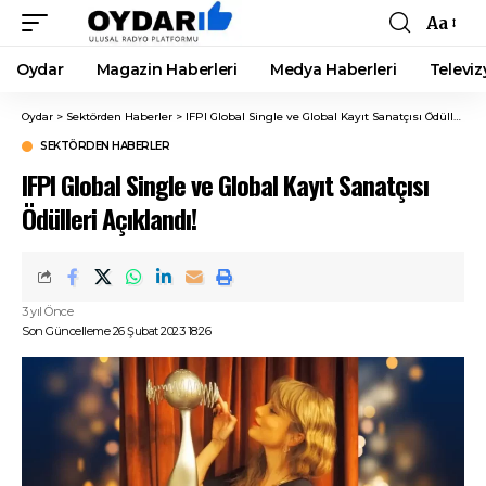
Aa
Font
Resizer
Oydar
Magazin Haberleri
Medya Haberleri
Televiz
Oydar
>
Sektörden Haberler
>
IFPI Global Single ve Global Kayıt Sanatçısı Ödülleri Açıklandı!
SEKTÖRDEN HABERLER
IFPI Global Single ve Global Kayıt Sanatçısı
Ödülleri Açıklandı!
3 yıl Önce
Son Güncelleme 26 Şubat 2023 18:26