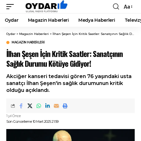
Aa
Font
Resizer
Oydar
Magazin Haberleri
Medya Haberleri
Televiz
Oydar
>
Magazin Haberleri
>
İlhan Şeşen İçin Kritik Saatler: Sanatçının Sağlık Durumu Kötüye Gidiyor!
MAGAZIN HABERLERI
İlhan Şeşen İçin Kritik Saatler: Sanatçının
Sağlık Durumu Kötüye Gidiyor!
Akciğer kanseri tedavisi gören 76 yaşındaki usta
sanatçı İlhan Şeşen'in sağlık durumunun kritik
olduğu açıklandı.
1 yıl Önce
Son Güncelleme 10 Mart 2025 21:59