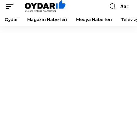
Aa
Font
Resizer
Oydar
Magazin Haberleri
Medya Haberleri
Televiz