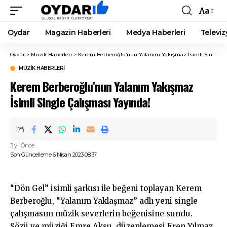
Aa
Font
Resizer
Oydar
Magazin Haberleri
Medya Haberleri
Televiz
Oydar
>
Müzik Haberleri
>
Kerem Berberoğlu’nun Yalanım Yakışmaz İsimli Single Çalışması Yayında!
MÜZIK HABERLERI
Kerem Berberoğlu’nun Yalanım Yakışmaz
İsimli Single Çalışması Yayında!
3 yıl Önce
Son Güncelleme 6 Nisan 2023 08:37
“Dön Gel” isimli şarkısı ile beğeni toplayan Kerem
Berberoğlu, “Yalanım Yaklaşmaz” adlı yeni single
çalışmasını müzik severlerin beğenisine sundu.
Sözü ve müziği Emre Aksu, düzenlemesi Eren Yılmaz