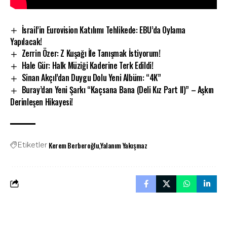
İsrail’in Eurovision Katılımı Tehlikede: EBU’da Oylama
Yapılacak!
Zerrin Özer: Z Kuşağı İle Tanışmak İstiyorum!
Hale Gür: Halk Müziği Kaderine Terk Edildi!
Sinan Akçıl’dan Duygu Dolu Yeni Albüm: “4K”
Buray’dan Yeni Şarkı “Kaçsana Bana (Deli Kız Part II)” – Aşkın
Derinleşen Hikayesi!
Kerem Berberoğlu
Yalanım Yakışmaz
Etiketler