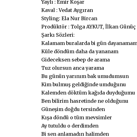
Yaylı : Emir Koşar
Kaval : Vedat Aygıran
Styling: Ela Nur Bircan
Prodüktör : Tolga AYKUT, İlkan Günüç
Şarkı Sözleri:
Kalamam buralarda bi gün dayanama
Küle döndüm daha da yananam
Gideceksen sebep de arama
Tuz olursun anca yarama
Bu günün yarınım bak umudumsun
Kim bulmuş geldiğinde umduğunu
Kalemden döktüm kağıda duyduğumu
Ben bilirim hasretinde ne olduğunu
Güneşim doğdu tersinden
Kışa döndü o tüm mevsimler
Ay tutuldu o derdimden
Bi sen anlamadın halimden