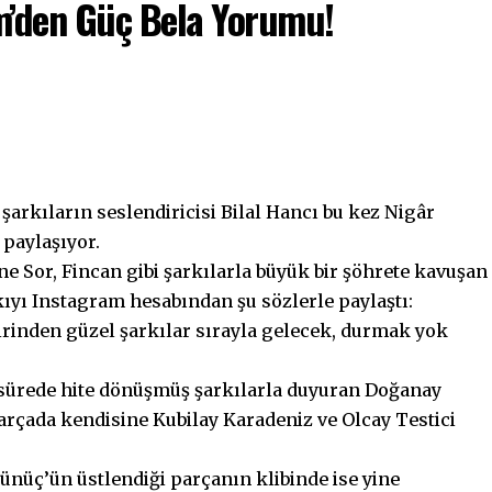
m’den Güç Bela Yorumu!
şarkıların seslendiricisi Bilal Hancı bu kez Nigâr
 paylaşıyor.
e Sor, Fincan gibi şarkılarla büyük bir şöhrete kavuşan
ıyı Instagram hesabından şu sözlerle paylaştı:
birinden güzel şarkılar sırayla gelecek, durmak yok
a sürede hite dönüşmüş şarkılarla duyuran Doğanay
arçada kendisine Kubilay Karadeniz ve Olcay Testici
ünüç’ün üstlendiği parçanın klibinde ise yine