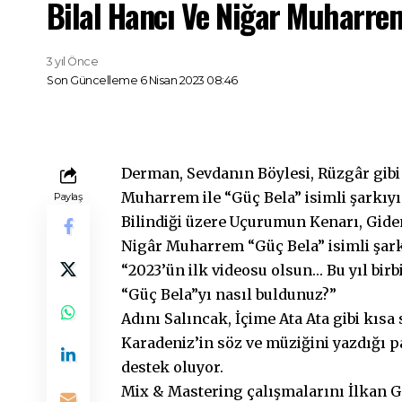
Bilal Hancı Ve Niğar Muharre
3 yıl Önce
Son Güncelleme 6 Nisan 2023 08:46
Derman, Sevdanın Böylesi, Rüzgâr gibi 
Muharrem ile “Güç Bela” isimli şarkıyı
Paylaş
Bilindiği üzere Uçurumun Kenarı, Giden
Nigâr Muharrem “Güç Bela” isimli şark
“2023’ün ilk videosu olsun… Bu yıl bir
“Güç Bela”yı nasıl buldunuz?”
Adını Salıncak, İçime Ata Ata gibi kıs
Karadeniz’in söz ve müziğini yazdığı p
destek oluyor.
Mix & Mastering çalışmalarını İlkan G