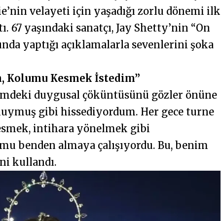
ie’nin velayeti için yaşadığı zorlu dönemi ilk
. 67 yaşındaki sanatçı, Jay Shetty’nin “On
nda yaptığı açıklamalarla sevenlerini şoka
m, Kolumu Kesmek İstedim”
önemdeki duygusal çöküntüsünü gözler önüne
nuymuş gibi hissediyordum. Her gece turne
esmek, intihara yönelmek gibi
umu benden almaya çalışıyordu. Bu, benim
ni kullandı.