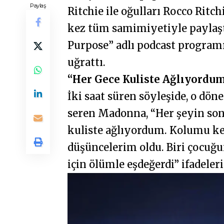
Paylaş
Ritchie ile oğulları Rocco Ritch
kez tüm samimiyetiyle paylaştı
Purpose” adlı podcast programı
uğrattı.
“Her Gece Kuliste Ağlıyordu
İki saat süren söyleşide, o d
seren Madonna, “Her şeyin so
kuliste ağlıyordum. Kolumu k
düşüncelerim oldu. Biri çocuğ
için ölümle eşdeğerdi” ifadeleri