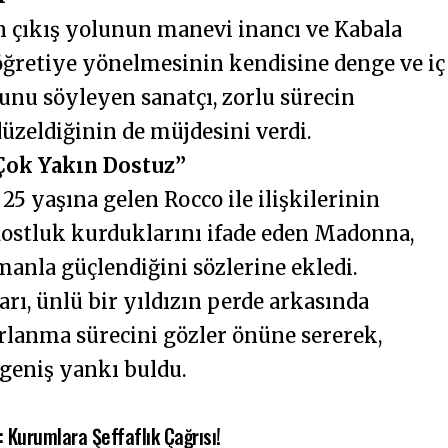
 çıkış yolunun manevi inancı ve Kabala
u öğretiye yönelmesinin kendisine denge ve iç
nu söyleyen sanatçı, zorlu sürecin
düzeldiğinin de müjdesini verdi.
 Çok Yakın Dostuz”
5 yaşına gelen Rocco ile ilişkilerinin
 dostluk kurduklarını ifade eden Madonna,
anla güçlendiğini sözlerine ekledi.
rı, ünlü bir yıldızın perde arkasında
arlanma sürecini gözler önüne sererek,
geniş yankı buldu.
: Kurumlara Şeffaflık Çağrısı!