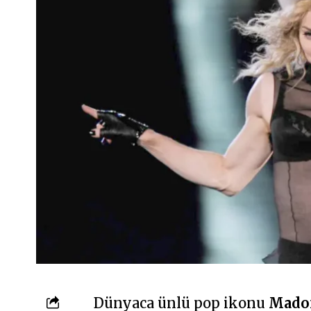
Dünyaca ünlü pop ikonu
Mado