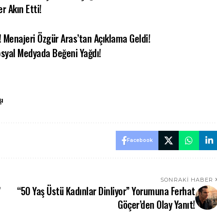
r Akın Etti!
! Menajeri Özgür Aras’tan Açıklama Geldi!
Sosyal Medyada Beğeni Yağdı!
şı
Facebook
SONRAKI HABER
”
“50 Yaş Üstü Kadınlar Dinliyor” Yorumuna Ferhat
Göçer’den Olay Yanıt!