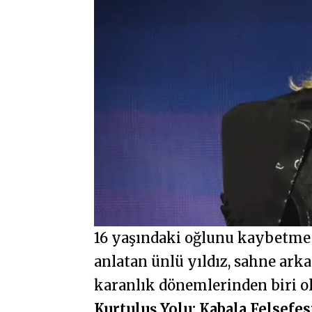
16 yaşındaki oğlunu kaybetme 
anlatan ünlü yıldız, sahne ark
karanlık dönemlerinden biri o
Kurtuluş Yolu: Kabala Felsefes