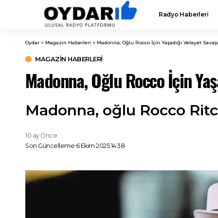
Radyo Haberleri
Oydar
>
Magazin Haberleri
>
Madonna, Oğlu Rocco İçin Yaşadığı Velayet Savaşı
MAGAZIN HABERLERI
Madonna, Oğlu Rocco İçin Yaşa
Madonna, oğlu Rocco Ritchie
10 ay Önce
Son Güncelleme 6 Ekim 2025 14:38