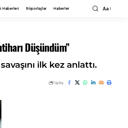
Aa
i Haberleri
Röportajlar
Haberler
Font
Resizer
İntiharı Düşündüm”
avaşını ilk kez anlattı.
Paylaş