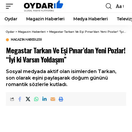
Aa
Font
Resizer
Oydar
Magazin Haberleri
Medya Haberleri
Televiz
Oydar
>
Magazin Haberleri
>
Megastar Tarkan Ve Eşi Pınar’dan Yeni Pozlar! “İyi ki Varsın Yoldaşım”
MAGAZIN HABERLERI
Megastar Tarkan Ve Eşi Pınar’dan Yeni Pozlar!
“İyi ki Varsın Yoldaşım”
Sosyal medyada aktif olan isimlerden Tarkan,
son olarak eşini paylaşarak doğum gününü
romantik sözlerle kutladı.