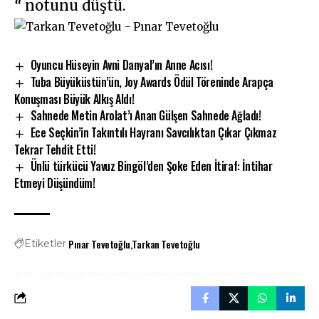
“
notunu düştü.
Oyuncu Hüseyin Avni Danyal’ın Anne Acısı!
Tuba Büyüküstün’ün, Joy Awards Ödül Töreninde Arapça
Konuşması Büyük Alkış Aldı!
Sahnede Metin Arolat’ı Anan Gülşen Sahnede Ağladı!
Ece Seçkin’in Takıntılı Hayranı Savcılıktan Çıkar Çıkmaz
Tekrar Tehdit Etti!
Ünlü türkücü Yavuz Bingöl’den Şoke Eden İtiraf: İntihar
Etmeyi Düşündüm!
Pınar Tevetoğlu
Tarkan Tevetoğlu
Etiketler