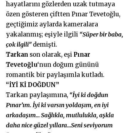
hayatlarını gözlerden uzak tutmaya
özen gösteren çiftten Pınar Tevetoğlu,
geçtiğimiz aylarda kameralara
yakalanmış; eşiyle ilgili
“Süper bir baba,
çok ilgili”
demişti.
Tarkan
son olarak, eşi
Pınar
Tevetoğlu
‘nun doğum gününü
romantik bir paylaşımla kutladı.
“İYİ Kİ DOĞDUN”
Tarkan paylaşımına,
“İyi ki doğdun
Pınar’ım. İyi ki varsın yoldaşım, en iyi
arkadaşım… Sağlıkla, mutlulukla, aşkla
daha nice güzel yıllara…Seni seviyorum