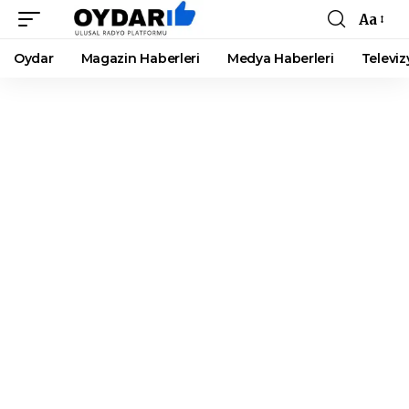
Aa
Font
Resizer
Oydar
Magazin Haberleri
Medya Haberleri
Televiz