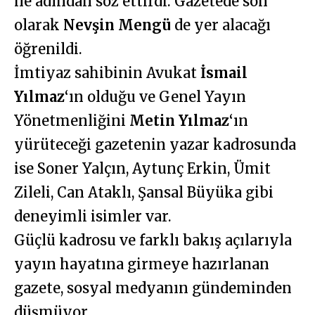
ile adından söz ettirdi. Gazetede son
olarak
Nevşin Mengü
de yer alacağı
öğrenildi.
İmtiyaz sahibinin Avukat
İsmail
Yılmaz
‘ın olduğu ve Genel Yayın
Yönetmenliğini
Metin Yılmaz
‘ın
yürüteceği gazetenin yazar kadrosunda
ise Soner Yalçın, Aytunç Erkin, Ümit
Zileli, Can Ataklı, Şansal Büyüka gibi
deneyimli isimler var.
Güçlü kadrosu ve farklı bakış açılarıyla
yayın hayatına girmeye hazırlanan
gazete, sosyal medyanın gündeminden
düşmüyor.