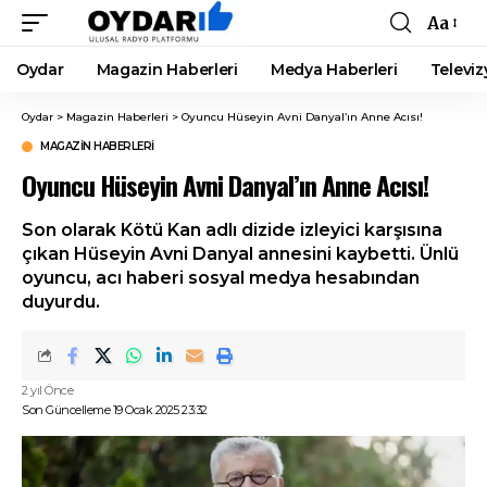
Aa
Font
Resizer
Oydar
Magazin Haberleri
Medya Haberleri
Televiz
Oydar
>
Magazin Haberleri
>
Oyuncu Hüseyin Avni Danyal’ın Anne Acısı!
MAGAZIN HABERLERI
Oyuncu Hüseyin Avni Danyal’ın Anne Acısı!
Son olarak Kötü Kan adlı dizide izleyici karşısına
çıkan Hüseyin Avni Danyal annesini kaybetti. Ünlü
oyuncu, acı haberi sosyal medya hesabından
duyurdu.
2 yıl Önce
Son Güncelleme 19 Ocak 2025 23:32