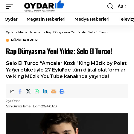
Aa
Font
Resizer
Oydar
Magazin Haberleri
Medya Haberleri
Televiz
Oydar
>
Müzik Haberleri
>
Rap Dünyasına Yeni Yıldız: Selo El Turco!
MÜZIK HABERLERI
Rap Dünyasına Yeni Yıldız: Selo El Turco!
Selo El Turco “Amcalar Kızdı” King Müzik by Polat
Yağcı etiketiyle 27 Eylül’de tüm dijital platformlar
ve King Müzik YouTube kanalında yayında!
2 yıl Önce
Son Güncelleme 1 Ekim 2024 08:20