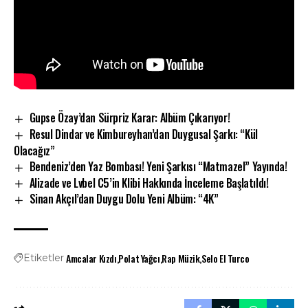
Gupse Özay’dan Sürpriz Karar: Albüm Çıkarıyor!
Resul Dindar ve Kimbureyhan’dan Duygusal Şarkı: “Kül
Olacağız”
Bendeniz’den Yaz Bombası! Yeni Şarkısı “Matmazel” Yayında!
Alizade ve Lvbel C5’in Klibi Hakkında İnceleme Başlatıldı!
Sinan Akçıl’dan Duygu Dolu Yeni Albüm: “4K”
Amcalar Kızdı
Polat Yağcı
Rap Müzik
Selo El Turco
Etiketler