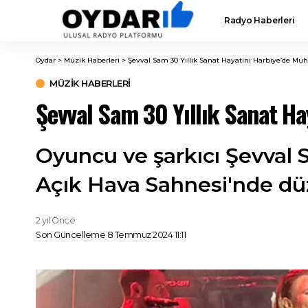
Radyo Haberleri
Oydar
>
Müzik Haberleri
>
Şevval Sam 30 Yıllık Sanat Hayatini Harbiye’de Muh
MÜZIK HABERLERI
Şevval Sam 30 Yıllık Sanat Ha
Oyuncu ve şarkıcı Şevval S
Açık Hava Sahnesi'nde dü
2 yıl Önce
Son Güncelleme 8 Temmuz 2024 11:11