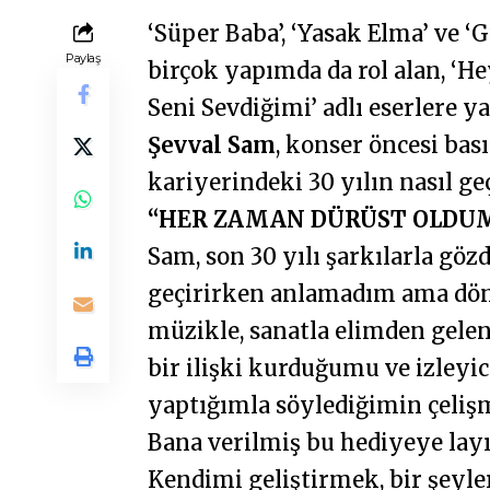
‘Süper Baba’, ‘Yasak Elma’ ve ‘G
Paylaş
birçok yapımda da rol alan, ‘He
Seni Sevdiğimi’ adlı eserlere y
Şevval Sam
, konser öncesi bas
kariyerindeki 30 yılın nasıl ge
“HER ZAMAN DÜRÜST OLDU
Sam, son 30 yılı şarkılarla gözd
geçirirken anlamadım ama dö
müzikle, sanatla elimden gele
bir ilişki kurduğumu ve izleyic
yaptığımla söylediğimin çeli
Bana verilmiş bu hediyeye lay
Kendimi geliştirmek, bir şeyle