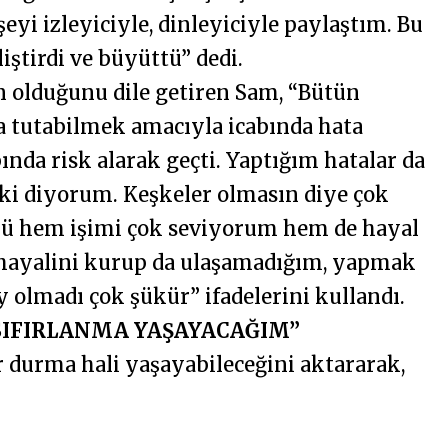
yi izleyiciyle, dinleyiciyle paylaştım. Bu
iştirdi ve büyüttü” dedi.
n olduğunu dile getiren Sam, “Bütün
tutabilmek amacıyla icabında hata
da risk alarak geçti. Yaptığım hatalar da
 ki diyorum. Keşkeler olmasın diye çok
kü hem işimi çok seviyorum hem de hayal
hayalini kurup da ulaşamadığım, yapmak
 olmadı çok şükür” ifadelerini kullandı.
R SIFIRLANMA YAŞAYACAĞIM”
ir durma hali yaşayabileceğini aktararak,