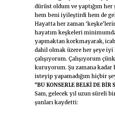
dürüst oldum ve yaptığım her şe
hem beni iyileştirdi hem de gel
Hayatta her zaman ‘keşke’leri
hayatım keşkeleri minimumda 
yapmaktan korkmayarak, icabın
dahil olmak üzere her şeye iyi
çalışıyorum. Çalışıyorum çün
kuruyorum. Şu zamana kadar 
isteyip yapamadığım hiçbir şey
“BU KONSERLE BELKİ DE Bİ
Sam, gelecek yıl uzun süreli b
şunları kaydetti: