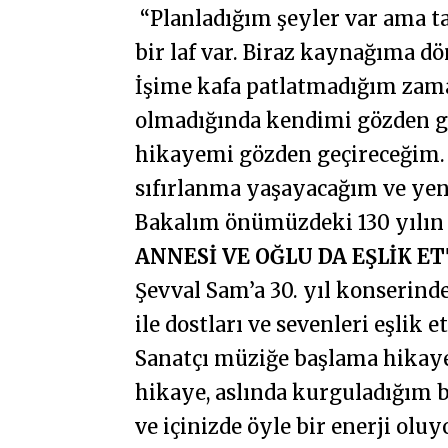
“Planladığım şeyler var ama ta
bir laf var. Biraz kaynağıma
İşime kafa patlatmadığım zama
olmadığında kendimi gözden g
hikayemi gözden geçireceğim. B
sıfırlanma yaşayacağım ve yen
Bakalım önümüzdeki 130 yılın 
ANNESİ VE OĞLU DA EŞLİK ET
Şevval Sam’a 30. yıl konserin
ile dostları ve sevenleri eşlik et
Sanatçı müziğe başlama hikaye
hikaye, aslında kurguladığım b
ve içinizde öyle bir enerji ol