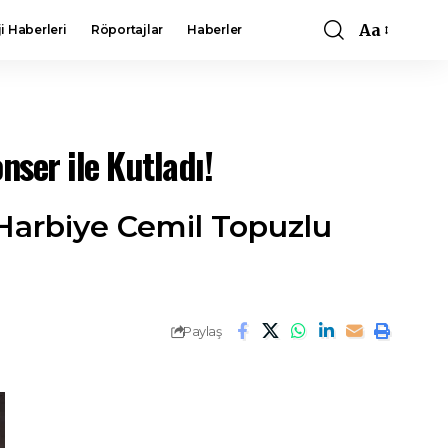
Aa
i Haberleri
Röportajlar
Haberler
Font
Resizer
ser ile Kutladı!
ı Harbiye Cemil Topuzlu
Paylaş