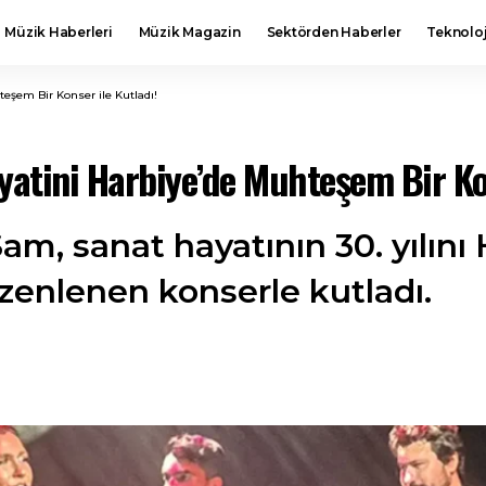
Müzik Haberleri
Müzik Magazin
Sektörden Haberler
Teknoloj
teşem Bir Konser ile Kutladı!
yatini Harbiye’de Muhteşem Bir Kon
am, sanat hayatının 30. yılın
zenlenen konserle kutladı.