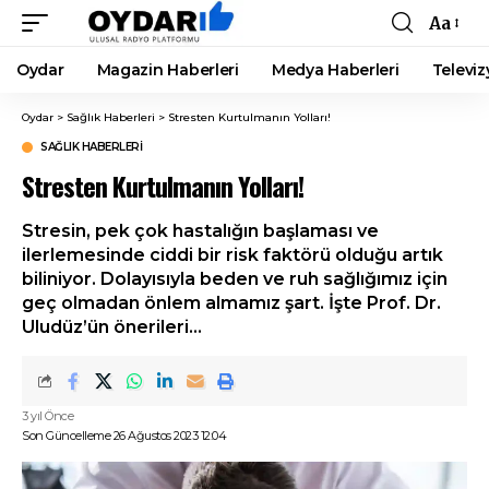
Aa
Font
Resizer
Oydar
Magazin Haberleri
Medya Haberleri
Televiz
Oydar
>
Sağlık Haberleri
>
Stresten Kurtulmanın Yolları!
SAĞLIK HABERLERI
Stresten Kurtulmanın Yolları!
Stresin, pek çok hastalığın başlaması ve
ilerlemesinde ciddi bir risk faktörü olduğu artık
biliniyor. Dolayısıyla beden ve ruh sağlığımız için
geç olmadan önlem almamız şart. İşte Prof. Dr.
Uludüz’ün önerileri…
3 yıl Önce
Son Güncelleme 26 Ağustos 2023 12:04