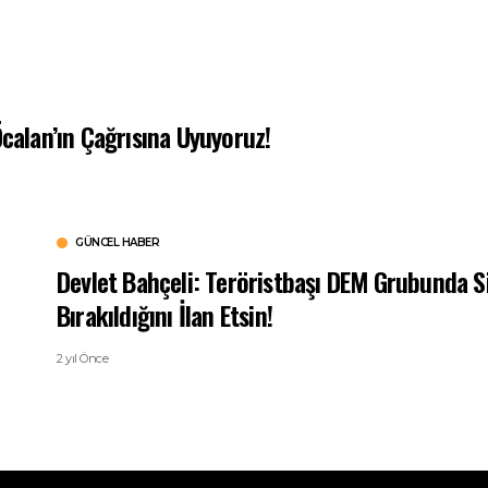
Öcalan’ın Çağrısına Uyuyoruz!
GÜNCEL HABER
Devlet Bahçeli: Teröristbaşı DEM Grubunda S
Bırakıldığını İlan Etsin!
2 yıl Önce