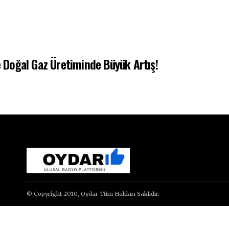
ve Doğal Gaz Üretiminde Büyük Artış!
© Copyright 2010, Oydar Tüm Hakları Saklıdır.