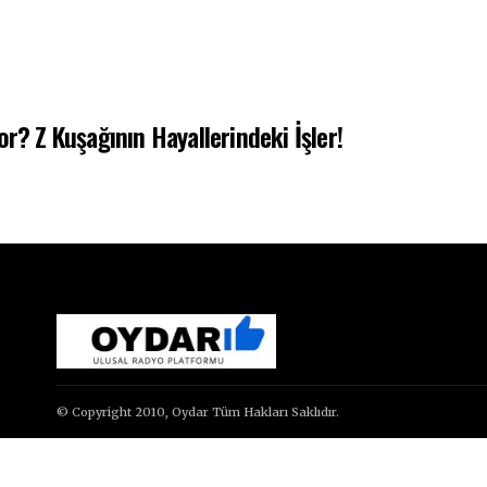
r? Z Kuşağının Hayallerindeki İşler!
© Copyright 2010, Oydar Tüm Hakları Saklıdır.